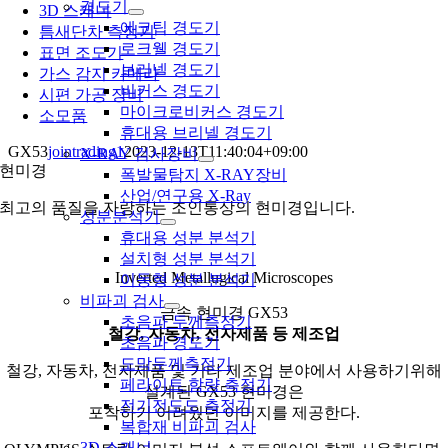
경도기
3D 스캐너
에코팁 경도기
틈새단차 측정기
로크웰 경도기
표면 조도기
브리넬 경도기
가스 감지 카메라
비커스 경도기
시편 가공 장비
마이크로비커스 경도기
소모품
휴대용 브리넬 경도기
GX53
jointrading1
2023-12-13T11:40:04+09:00
X-RAY 검사장비
현미경
폭발물탐지 X-RAY장비
산업/연구용 X-Ray
최고의 품질을 자랑하는 조인통상의 현미경입니다.
성분분석기
휴대용 성분 분석기
설치형 성분 분석기
Inverted Metallugical Microscopes
이동형 성분 분석기
비파괴 검사
금속 현미경 GX53
초음파 두께측정기
철강, 자동차, 전자제품 등 제조업
초음파 경도기
도막두께측정기
철강, 자동차, 전자제품 및 기타 제조업 분야에서 사용하기위해
페라이트 함량 측정기
설계된 GX53 현미경은
전기전도도 측정기
포착하기 어려웠던 이미지를 제공한다.
복합재 비파괴 검사
3D 스캐너