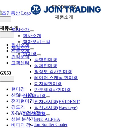
Skip
PRODUCTS
to
content
제품소개
Toggle
Navigation
제품소개
회사소개
Toggle
회사소개
Navigation
찾아오시는길
회사소개
제품소개
제품소개
현미경
견적문의
광학현미경
고객센터
실체현미경
청정도 검사현미경
GX53
레이저 스캐닝 현미경
Toggle
Navigation
디지털현미경
현미경
반도체검사현미경
산업내시경
산업내시경
전자현미경
전자내시경(EVIDENT)
경도기
직선내시경(Hawkeye)
X-RAY 검사장비
전자현미경
성분 분석기
SNE-ALPHA
Ion Sputter Coater
비파괴 검사