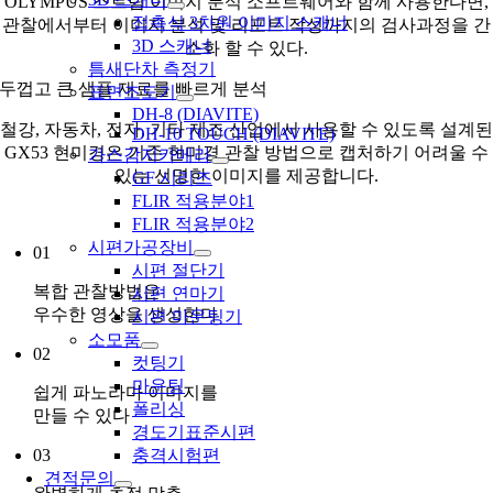
OLYMPUS 스트림 이미지 분석 소프트웨어와 함께 사용한다면,
접촉식 3차원 이미지 스캐너
관찰에서부터 이미지 분석 및 리포트 작성까지의 검사과정을 간
3D 스캐너
소화 할 수 있다.
틈새단차 측정기
두껍고 큰 샘플 재료를 빠르게 분석
표면조도기
DH-8 (DIAVITE)
철강, 자동차, 전자, 기타 제조 산업에서 사용할 수 있도록 설계된
DH-10 TOUCH (DIAVITE)
GX53 현미경은 기존 현미경 관찰 방법으로 캡처하기 어려울 수
가스감지카메라
있는 선명한 이미지를 제공합니다.
GF 시리즈
FLIR 적용분야1
FLIR 적용분야2
시편가공장비
01
시편 절단기
복합 관찰방법은
시편 연마기
우수한 영상을 생성한다
시편 마운팅기
소모품
02
컷팅기
마운팅
쉽게 파노라마 이미지를
폴리싱
만들 수 있다
경도기표준시편
03
충격시험편
견적문의