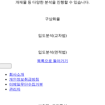
개재물 등 다양한 분석을 진행할 수 있습니다.
구상화율
입도분석(교차법)
입도분석(면적법)
목록으로 돌아가기
Toggle
Navigation
회사소개
개인정보취급방침
이메일무단수집거부
관리자