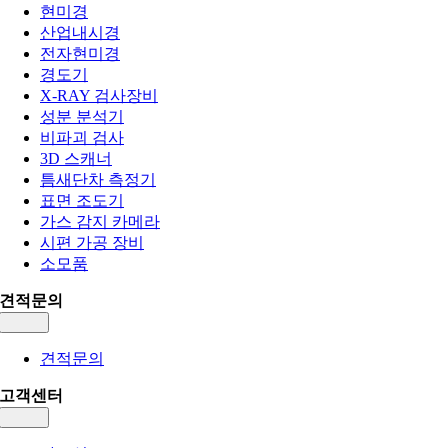
현미경
산업내시경
전자현미경
경도기
X-RAY 검사장비
성분 분석기
비파괴 검사
3D 스캐너
틈새단차 측정기
표면 조도기
가스 감지 카메라
시편 가공 장비
소모품
견적문의
Toggle
Navigation
견적문의
고객센터
Toggle
Navigation