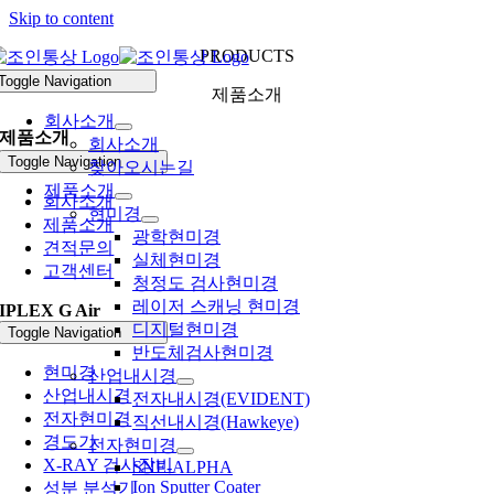
Skip to content
PRODUCTS
Toggle Navigation
제품소개
회사소개
제품소개
회사소개
Toggle Navigation
찾아오시는길
제품소개
회사소개
현미경
제품소개
광학현미경
견적문의
실체현미경
고객센터
청정도 검사현미경
레이저 스캐닝 현미경
IPLEX G Air
디지털현미경
Toggle Navigation
반도체검사현미경
현미경
산업내시경
산업내시경
전자내시경(EVIDENT)
전자현미경
직선내시경(Hawkeye)
경도기
전자현미경
X-RAY 검사장비
SNE-ALPHA
Ion Sputter Coater
성분 분석기