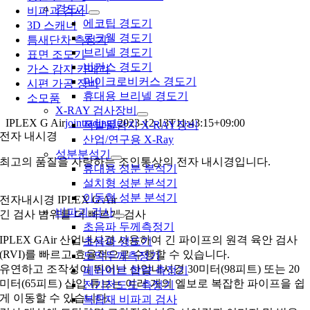
경도기
비파괴 검사
에코팁 경도기
3D 스캐너
로크웰 경도기
틈새단차 측정기
브리넬 경도기
표면 조도기
비커스 경도기
가스 감지 카메라
마이크로비커스 경도기
시편 가공 장비
휴대용 브리넬 경도기
소모품
X-RAY 검사장비
IPLEX G Air
jointrading1
2023-12-13T11:43:15+09:00
폭발물탐지 X-RAY장비
전자 내시경
산업/연구용 X-Ray
성분분석기
최고의 품질을 자랑하는 조인통상의 전자 내시경입니다.
휴대용 성분 분석기
설치형 성분 분석기
이동형 성분 분석기
전자내시경 IPLEX G Air
비파괴 검사
긴 검사 범위를 더 빠르게 검사
초음파 두께측정기
IPLEX GAir 산업내시경 사용하여 긴 파이프의 원격 육안 검사
초음파 경도기
(RVI)를 빠르고 효율적으로 수행할 수 있습니다.
도막두께측정기
유연하고 조작성이 뛰어난 산업내시경 30미터(98피트) 또는 20
페라이트 함량 측정기
미터(65피트) 삽입 튜브는
여러 개의 엘보로 복잡한 파이프을 쉽
전기전도도 측정기
게 이동할 수 있습니다.
복합재 비파괴 검사