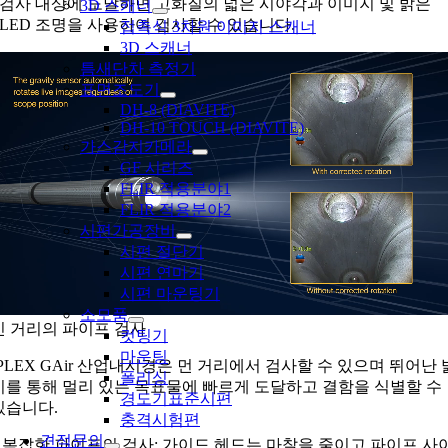
검사 대상에 도달하면 고화질의 넓은 시야각과 이미지 및 밝은
3D 스캐너
LED 조명을 사용하여 검사할 수 있습니다.
접촉식 3차원 이미지 스캐너
3D 스캐너
틈새단차 측정기
표면조도기
DH-8 (DIAVITE)
DH-10 TOUCH (DIAVITE)
가스감지카메라
GF 시리즈
FLIR 적용분야1
FLIR 적용분야2
시편가공장비
시편 절단기
시편 연마기
시편 마운팅기
소모품
긴 거리의 파이프 검사
컷팅기
마운팅
IPLEX GAir 산업내시경은 먼 거리에서 검사할 수 있으며 뛰어난 
폴리싱
기를 통해 멀리 있는 목표물에 빠르게 도달하고 결함을 식별할 수
경도기표준시편
있습니다.
충격시험편
견적문의
– 복잡한 파이프의 검사: 가이드 헤드는 마찰을 줄이고 파이프 사