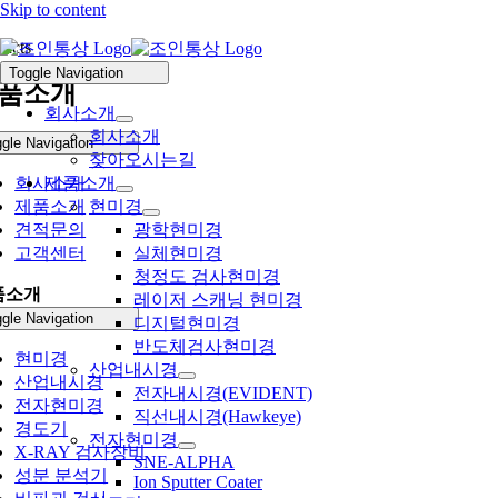
Skip to content
ducts
Toggle Navigation
품소개
회사소개
회사소개
gle Navigation
찾아오시는길
회사소개
제품소개
제품소개
현미경
견적문의
광학현미경
고객센터
실체현미경
청정도 검사현미경
품소개
레이저 스캐닝 현미경
gle Navigation
디지털현미경
반도체검사현미경
현미경
산업내시경
산업내시경
전자내시경(EVIDENT)
전자현미경
직선내시경(Hawkeye)
경도기
전자현미경
X-RAY 검사장비
SNE-ALPHA
성분 분석기
Ion Sputter Coater