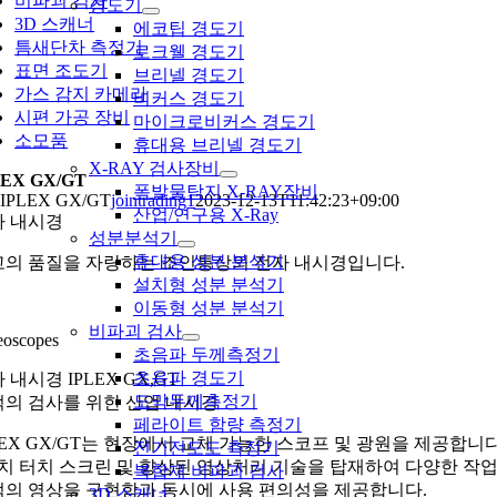
비파괴 검사
경도기
3D 스캐너
에코팁 경도기
틈새단차 측정기
로크웰 경도기
표면 조도기
브리넬 경도기
가스 감지 카메라
비커스 경도기
시편 가공 장비
마이크로비커스 경도기
소모품
휴대용 브리넬 경도기
X-RAY 검사장비
LEX GX/GT
폭발물탐지 X-RAY장비
IPLEX GX/GT
jointrading1
2023-12-13T11:42:23+09:00
산업/연구용 X-Ray
자 내시경
성분분석기
휴대용 성분 분석기
고의 품질을 자랑하는 조인통상의 전자 내시경입니다.
설치형 성분 분석기
이동형 성분 분석기
비파괴 검사
eoscopes
초음파 두께측정기
초음파 경도기
 내시경 IPLEX GX,GT
도막두께측정기
의 검사를 위한 산업 내시경
페라이트 함량 측정기
LEX GX/GT는 현장에서 교체 가능한 스코프 및 광원을 제공합니다
전기전도도 측정기
치 터치 스크린 및 향상된 영상처리 기술을 탑재하여 다양한 작
복합재 비파괴 검사
의 영상을 구현함과 동시에 사용 편의성을 제공합니다.
3D 스캐너