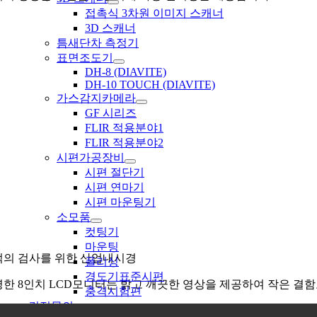
접촉식 3차원 이미지 스캐너
3D 스캐너
틈새단차 측정기
표면조도기
DH-8 (DIAVITE)
DH-10 TOUCH (DIAVITE)
가스감지카메라
GF 시리즈
FLIR 적용분야1
FLIR 적용분야2
시편가공장비
시편 절단기
시편 연마기
시편 마운팅기
소모품
컷팅기
마운팅
적의 검사를 위한 산업내시경
폴리싱
경도기표준시편
한 8인치 LCD모니터는 밝고 깨끗한 영상을 제공하여 작은 결함
충격시험편
견적문의