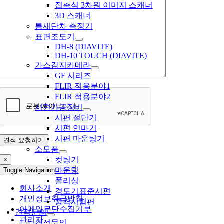
접촉식 3차원 이미지 스캐너
3D 스캐너
틈새단차 측정기
표면조도기
DH-8 (DIAVITE)
DH-10 TOUCH (DIAVITE)
가스감지카메라
GF 시리즈
FLIR 적용분야1
FLIR 적용분야2
시편가공장비
시편 절단기
시편 연마기
시편 마운팅기
소모품
컷팅기
×
마운팅
Toggle Navigation
폴리싱
회사소개
경도기표준시편
개인정보취급방침
충격시험편
이메일무단수집거부
견적문의
관리자
견적문의