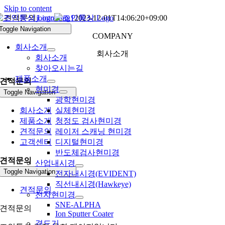
Skip to content
견적문의
jointrading1
2023-12-01T14:06:20+09:00
Toggle Navigation
COMPANY
회사소개
회사소개
회사소개
찾아오시는길
제품소개
견적문의
현미경
Toggle Navigation
광학현미경
회사소개
실체현미경
제품소개
청정도 검사현미경
견적문의
레이저 스캐닝 현미경
고객센터
디지털현미경
반도체검사현미경
견적문의
산업내시경
Toggle Navigation
전자내시경(EVIDENT)
직선내시경(Hawkeye)
견적문의
전자현미경
SNE-ALPHA
견적문의
Ion Sputter Coater
경도기