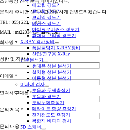
조인통상 견적 문의 페이지입니다.
에코팁 경도기
로크웰 경도기
문의해 주시면 신속하고 친절하게 답변드리겠습니다.
브리넬 경도기
TEL : 055) 223 – 1441
비커스 경도기
마이크로비커스 경도기
MAIL : ms2231441@naver.com
휴대용 브리넬 경도기
X-RAY 검사장비
회사명 *
폭발물탐지 X-RAY장비
산업/연구용 X-Ray
성함 및 직함 *
성분분석기
휴대용 성분 분석기
설치형 성분 분석기
이메일 *
이동형 성분 분석기
비파괴 검사
초음파 두께측정기
연락처/휴대폰 *
초음파 경도기
도막두께측정기
페라이트 함량 측정기
문의 제목 *
전기전도도 측정기
복합재 비파괴 검사
문의 내용 *
3D 스캐너