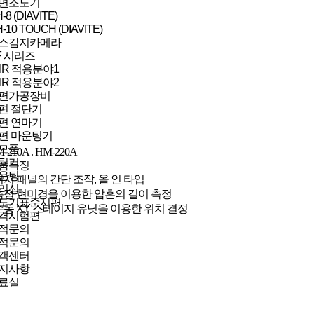
면조도기
-8 (DIAVITE)
-10 TOUCH (DIAVITE)
스감지카메라
F 시리즈
LIR 적용분야1
LIR 적용분야2
편가공장비
편 절단기
편 연마기
편 마운팅기
모품
-210A . HM-220A
팅기
품특징
운팅
터치 패널의 간단 조작, 올 인 타입
리싱
측정 현미경을 이용한 압흔의 길이 측정
도기표준시편
수동 XY 스테이지 유닛을 이용한 위치 결정
격시험편
적문의
적문의
객센터
지사항
료실