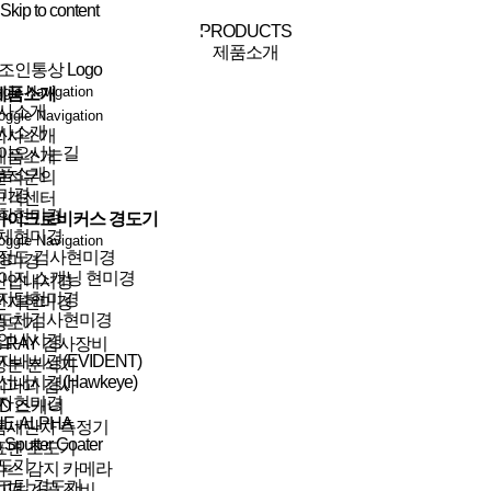
Skip to content
PRODUCTS
제품소개
gle Navigation
제품소개
사소개
oggle Navigation
사소개
회사소개
아오시는길
제품소개
품소개
견적문의
미경
고객센터
학현미경
마이크로비커스 경도기
체현미경
oggle Navigation
정도 검사현미경
현미경
이저 스캐닝 현미경
산업내시경
지털현미경
전자현미경
도체검사현미경
경도기
업내시경
X-RAY 검사장비
자내시경(EVIDENT)
성분 분석기
선내시경(Hawkeye)
비파괴 검사
자현미경
3D 스캐너
NE-ALPHA
틈새단차 측정기
n Sputter Coater
표면 조도기
도기
가스 감지 카메라
코팁 경도기
시편 가공 장비