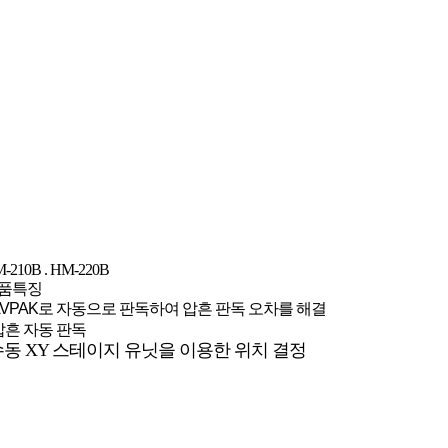
-210B . HM-220B
품특징
AVPAK로 자동으로 판독하여 압흔 판독 오차를 해결
압흔 자동 판독
수동 XY 스테이지 유닛을 이용한 위치 결정