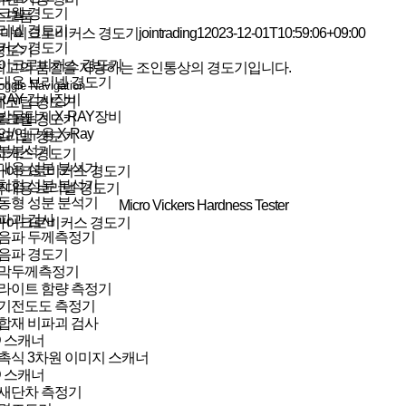
크웰 경도기
소모품
리넬 경도기
마이크로비커스 경도기
jointrading1
2023-12-01T10:59:06+09:00
커스 경도기
경도기
이크로비커스 경도기
최고의 품질을 자랑하는 조인통상의 경도기입니다.
대용 브리넬 경도기
oggle Navigation
-RAY 검사장비
에코팁 경도기
발물탐지 X-RAY장비
로크웰 경도기
업/연구용 X-Ray
브리넬 경도기
분분석기
비커스 경도기
대용 성분 분석기
마이크로비커스 경도기
치형 성분 분석기
휴대용 브리넬 경도기
동형 성분 분석기
Micro Vickers Hardness Tester
파괴 검사
마이크로비커스 경도기
음파 두께측정기
음파 경도기
막두께측정기
라이트 함량 측정기
기전도도 측정기
합재 비파괴 검사
D 스캐너
촉식 3차원 이미지 스캐너
D 스캐너
새단차 측정기