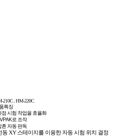
-210C . HM-220C
품특징
다점 시험 작업을 효율화
AVPAK로 조작
압흔 자동 판독
전동 XY 스테이지를 이용한 자동 시험 위치 결정