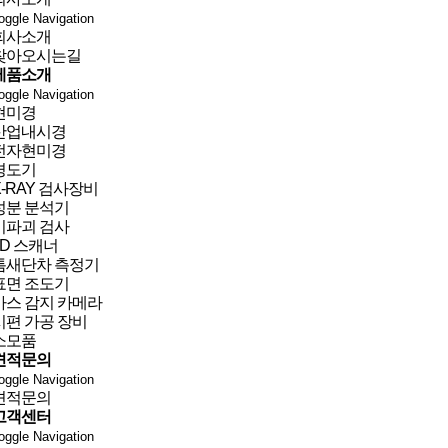
oggle Navigation
회사소개
찾아오시는길
제품소개
oggle Navigation
현미경
산업내시경
전자현미경
경도기
X-RAY 검사장비
성분 분석기
비파괴 검사
3D 스캐너
틈새단차 측정기
표면 조도기
가스 감지 카메라
시편 가공 장비
소모품
견적문의
oggle Navigation
견적문의
고객센터
oggle Navigation