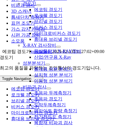
경도기
비파괴 검사
에코팁 경도기
3D 스캐너
로크웰 경도기
틈새단차 측정기
브리넬 경도기
표면 조도기
비커스 경도기
가스 감지 카메라
마이크로비커스 경도기
시편 가공 장비
휴대용 브리넬 경도기
소모품
X-RAY 검사장비
폭발물탐지 X-RAY장비
에코팁 경도기
jointrading1
2023-12-13T11:27:02+09:00
산업/연구용 X-Ray
경도기
성분분석기
최고의 품질을 자랑하는 조인통상의 경도기입니다.
휴대용 성분 분석기
설치형 성분 분석기
Toggle Navigation
이동형 성분 분석기
비파괴 검사
에코팁 경도기
초음파 두께측정기
로크웰 경도기
초음파 경도기
브리넬 경도기
도막두께측정기
비커스 경도기
페라이트 함량 측정기
마이크로비커스 경도기
전기전도도 측정기
휴대용 브리넬 경도기
복합재 비파괴 검사