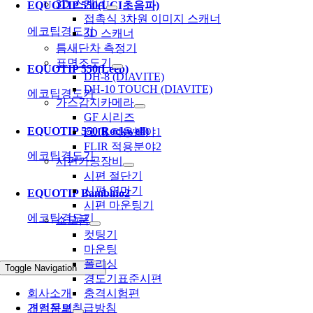
3D 스캐너
EQUOTIP 550(UCI초음파)
접촉식 3차원 이미지 스캐너
에코팁경도기
3D 스캐너
틈새단차 측정기
표면조도기
EQUOTIP 550(Leeb)
DH-8 (DIAVITE)
DH-10 TOUCH (DIAVITE)
에코팁경도기
가스감지카메라
GF 시리즈
EQUOTIP 550(Rockwell)
FLIR 적용분야1
FLIR 적용분야2
에코팁경도기
시편가공장비
시편 절단기
시편 연마기
EQUOTIP Bambino2
시편 마운팅기
에코팁경도기
소모품
컷팅기
마운팅
폴리싱
Toggle Navigation
경도기표준시편
회사소개
충격시험편
개인정보취급방침
견적문의