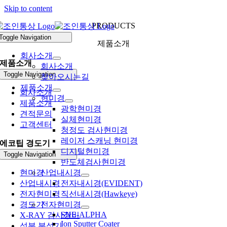
Skip to content
PRODUCTS
Toggle Navigation
제품소개
회사소개
제품소개
회사소개
Toggle Navigation
찾아오시는길
제품소개
회사소개
현미경
제품소개
광학현미경
견적문의
실체현미경
고객센터
청정도 검사현미경
레이저 스캐닝 현미경
에코팁 경도기
디지털현미경
Toggle Navigation
반도체검사현미경
현미경
산업내시경
산업내시경
전자내시경(EVIDENT)
전자현미경
직선내시경(Hawkeye)
경도기
전자현미경
SNE-ALPHA
X-RAY 검사장비
Ion Sputter Coater
성분 분석기