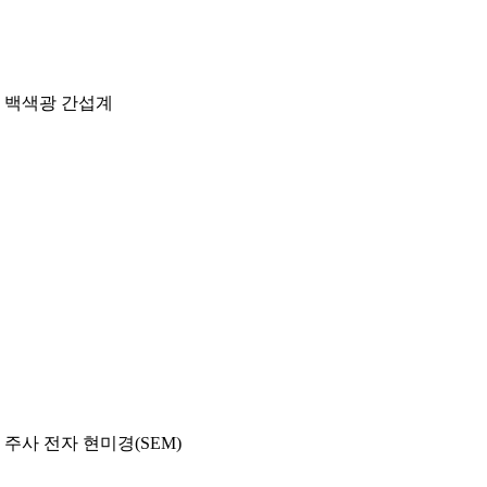
백색광 간섭계
주사 전자 현미경(SEM)