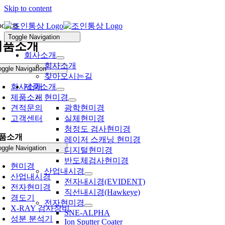
Skip to content
oducts
Toggle Navigation
제품소개
회사소개
회사소개
oggle Navigation
찾아오시는길
회사소개
제품소개
제품소개
현미경
견적문의
광학현미경
고객센터
실체현미경
청정도 검사현미경
품소개
레이저 스캐닝 현미경
oggle Navigation
디지털현미경
반도체검사현미경
현미경
산업내시경
산업내시경
전자내시경(EVIDENT)
전자현미경
직선내시경(Hawkeye)
경도기
전자현미경
X-RAY 검사장비
SNE-ALPHA
성분 분석기
Ion Sputter Coater