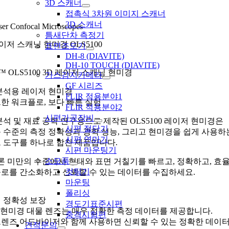
3D 스캐너
접촉식 3차원 이미지 스캐너
3D 스캐너
ser Confocal Microscopes
틈새단차 측정기
이저 스캐닝 현미경 OLS5100
표면조도기
DH-8 (DIAVITE)
DH-10 TOUCH (DIAVITE)
™ OLS5100 3D 레이저 스캐닝 현미경
가스감지카메라
GF 시리즈
분석용 레이저 현미경
FLIR 적용분야1
한 워크플로, 보다 빠른 실험
FLIR 적용분야2
시편가공장비
분석 및 재료 공학 연구용으로 제작된 OLS5100 레이저 현미경은
시편 절단기
 수준의 측정 정확성과 광학 성능, 그리고 현미경을 쉽게 사용하
시편 연마기
 도구를 하나로 합친 제품입니다.
시편 마운팅기
소모품
론 미만의 수준에서 형태와 표면 거칠기를 빠르고, 정확하고, 
컷팅기
로를 간소화하고 신뢰할 수 있는 데이터를 수집하세요.
마운팅
폴리싱
 정확성 보장
경도기표준시편
T 현미경 대물 렌즈는 매우 정확한 측정 데이터를 제공합니다.
충격시험편
렌즈 어드바이저와 함께 사용하면 신뢰할 수 있는 정확한 데이터
견적문의