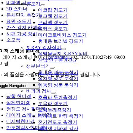
비파괴 검사
경도기
3D 스캐너
에코팁 경도기
틈새단차 측정기
로크웰 경도기
표면 조도기
브리넬 경도기
가스 감지 카메라
비커스 경도기
시편 가공 장비
마이크로비커스 경도기
소모품
휴대용 브리넬 경도기
X-RAY 검사장비
이저 스캐닝 현미경
폭발물탐지 X-RAY장비
레이저 스캐닝 현미경
jointrading1
2023-12-01T10:27:49+09:00
산업/연구용 X-Ray
미경
성분분석기
휴대용 성분 분석기
고의 품질을 자랑하는 조인통상의 현미경입니다.
설치형 성분 분석기
이동형 성분 분석기
oggle Navigation
비파괴 검사
광학 현미경
초음파 두께측정기
실체현미경
초음파 경도기
청정도 검사현미경
도막두께측정기
레이저 스캐닝 현미경
페라이트 함량 측정기
디지털현미경
전기전도도 측정기
반도체검사현미경
복합재 비파괴 검사