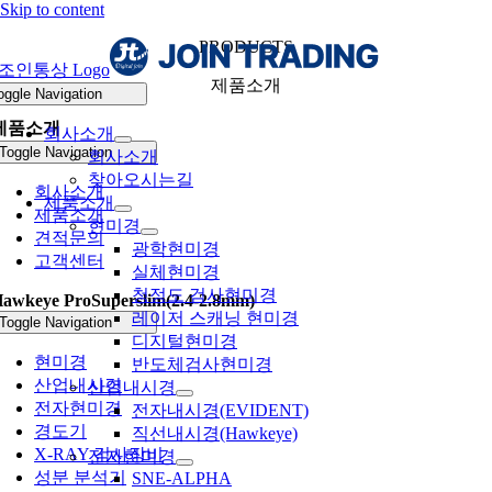
Skip to content
PRODUCTS
제품소개
oggle Navigation
제품소개
회사소개
Toggle Navigation
회사소개
찾아오시는길
회사소개
제품소개
제품소개
현미경
견적문의
광학현미경
고객센터
실체현미경
청정도 검사현미경
awkeye ProSuperslim(2.4-2.8mm)
레이저 스캐닝 현미경
Toggle Navigation
디지털현미경
현미경
반도체검사현미경
산업내시경
산업내시경
전자현미경
전자내시경(EVIDENT)
경도기
직선내시경(Hawkeye)
X-RAY 검사장비
전자현미경
성분 분석기
SNE-ALPHA