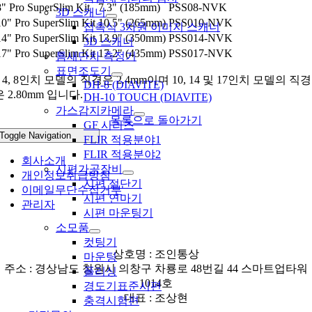
8" Pro SuperSlim Kit
7.3" (185mm)
PSS08-NVK
3D 스캐너
10" Pro SuperSlim Kit
10.5" (265mm)
PSS010-NVK
접촉식 3차원 이미지 스캐너
14" Pro SuperSlim Kit
13.9" (350mm)
PSS014-NVK
3D 스캐너
17" Pro SuperSlim Kit
17.2" (435mm)
PSS017-NVK
틈새단차 측정기
표면조도기
* 4, 8인치 모델의 직경은 2.4mm이며 10, 14 및 17인치 모델의 직경
DH-8 (DIAVITE)
은 2.80mm 입니다.
DH-10 TOUCH (DIAVITE)
가스감지카메라
목록으로 돌아가기
GF 시리즈
Toggle Navigation
FLIR 적용분야1
FLIR 적용분야2
회사소개
시편가공장비
개인정보취급방침
시편 절단기
이메일무단수집거부
시편 연마기
관리자
시편 마운팅기
소모품
컷팅기
상호명 : 조인통상
마운팅
주소 : 경상남도 창원시 의창구 차룡로 48번길 44 스마트업타워
폴리싱
1014호
경도기표준시편
대표 : 조상현
충격시험편