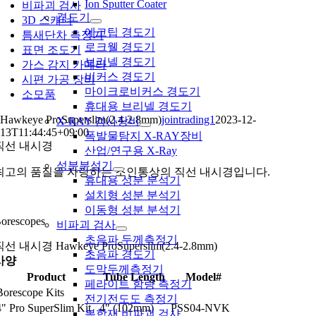
Ion Sputter Coater
비파괴 검사
경도기
3D 스캐너
에코팁 경도기
틈새단차 측정기
로크웰 경도기
표면 조도기
브리넬 경도기
가스 감지 카메라
비커스 경도기
시편 가공 장비
마이크로비커스 경도기
소모품
휴대용 브리넬 경도기
Hawkeye ProSuperslim(2.4-2.8mm)
jointrading1
2023-12-
X-RAY 검사장비
13T11:44:45+09:00
폭발물탐지 X-RAY장비
직선 내시경
산업/연구용 X-Ray
성분분석기
최고의 품질을 자랑하는 조인통상의 직선 내시경입니다.
휴대용 성분 분석기
설치형 성분 분석기
이동형 성분 분석기
orescopes
비파괴 검사
초음파 두께측정기
선 내시경 Hawkeye ProSuperslim(2.4-2.8mm)
초음파 경도기
사양
도막두께측정기
Product
Tube Length
Model#
페라이트 함량 측정기
Borescope Kits
전기전도도 측정기
4" Pro SuperSlim Kit
4" (102mm)
PSS04-NVK
복합재 비파괴 검사