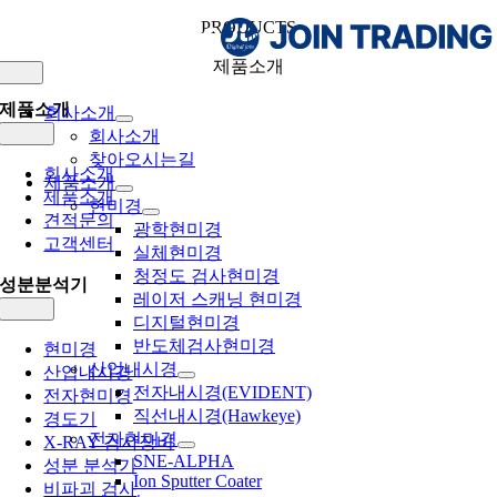
Skip
PRODUCTS
to
content
제품소개
Toggle
Navigation
제품소개
회사소개
Toggle
회사소개
Navigation
찾아오시는길
회사소개
제품소개
제품소개
현미경
견적문의
광학현미경
고객센터
실체현미경
청정도 검사현미경
성분분석기
레이저 스캐닝 현미경
Toggle
디지털현미경
Navigation
반도체검사현미경
현미경
산업내시경
산업내시경
전자내시경(EVIDENT)
전자현미경
직선내시경(Hawkeye)
경도기
전자현미경
X-RAY 검사장비
SNE-ALPHA
성분 분석기
Ion Sputter Coater
비파괴 검사