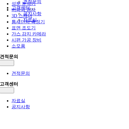
견적문의
성분 분석기
고객센터
비파괴 검사
공지사항
3D 스캐너
자료실
틈새단차 측정기
표면 조도기
가스 감지 카메라
시편 가공 장비
소모품
견적문의
Toggle
Navigation
견적문의
고객센터
Toggle
Navigation
자료실
공지사항
Go
to
Top