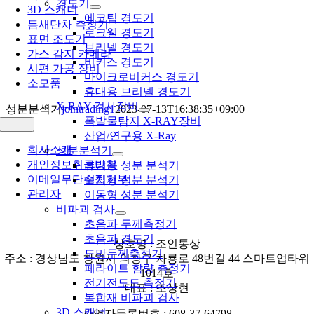
경도기
3D 스캐너
에코팁 경도기
틈새단차 측정기
로크웰 경도기
표면 조도기
브리넬 경도기
가스 감지 카메라
비커스 경도기
시편 가공 장비
마이크로비커스 경도기
소모품
휴대용 브리넬 경도기
X-RAY 검사장비
성분분석기
jointrading1
2023-07-13T16:38:35+09:00
폭발물탐지 X-RAY장비
Toggle
Navigation
산업/연구용 X-Ray
회사소개
성분분석기
개인정보취급방침
휴대용 성분 분석기
이메일무단수집거부
설치형 성분 분석기
관리자
이동형 성분 분석기
비파괴 검사
초음파 두께측정기
초음파 경도기
상호명 : 조인통상
도막두께측정기
주소 : 경상남도 창원시 의창구 차룡로 48번길 44 스마트업타워
페라이트 함량 측정기
1014호
전기전도도 측정기
대표 : 조상현
복합재 비파괴 검사
3D 스캐너
사업자등록번호 : 608-37-64798