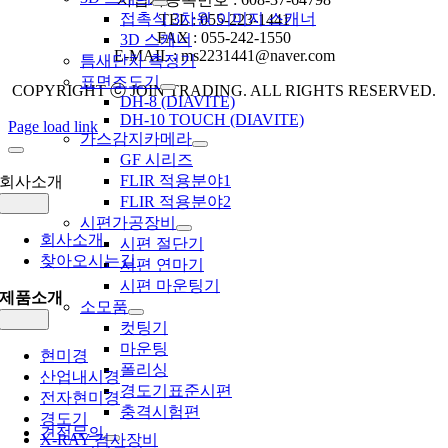
접촉식 3차원 이미지 스캐너
TEL : 055-223-1441
FAX : 055-242-1550
3D 스캐너
E-MAIL : ms2231441@naver.com
틈새단차 측정기
표면조도기
COPYRIGHT ⓒ JOIN TRADING. ALL RIGHTS RESERVED.
DH-8 (DIAVITE)
DH-10 TOUCH (DIAVITE)
Page load link
가스감지카메라
GF 시리즈
FLIR 적용분야1
회사소개
FLIR 적용분야2
Toggle
Navigation
시편가공장비
회사소개
시편 절단기
찾아오시는길
시편 연마기
시편 마운팅기
제품소개
소모품
Toggle
컷팅기
Navigation
마운팅
현미경
폴리싱
산업내시경
경도기표준시편
전자현미경
충격시험편
경도기
견적문의
X-RAY 검사장비