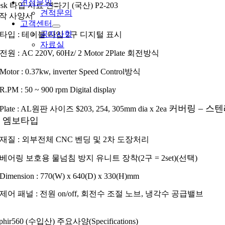
견적문의
esk 타입 시료 연마기 (국산)
P2-203
견적문의
작 사양서
고객센터
공지사항
) 타입 : 테이블 타입 2구 디지털 표시
자료실
 전원 : AC 220V, 60Hz/ 2 Motor 2Plate 회전방식
 Motor : 0.37kw, inverter Speed Control방식
 R.PM : 50 ~ 900 rpm Digital display
커버링 – 스
 Plate : AL원판 사이즈 $203, 254, 305mm dia x 2ea
 엠보타입
) 재질 : 외부전체 CNC 벤딩 및 2차 도장처리
) 베어링 보호용 물넘침 방지 유니트 장착(2구 = 2set)(선택)
 Dimension : 770(W) x 640(D) x 330(H)mm
) 제어 패널 : 전원 on/off, 회전수 조절 노브, 냉각수 공급밸브
phir560 (수입산) 주요사양(Specifications)