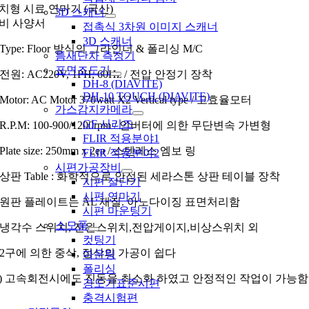
치형 시료 연마기 (국산)
3D 스캐너
비 사양서
접촉식 3차원 이미지 스캐너
3D 스캐너
) Type: Floor 방식의 그라인더 & 폴리싱 M/C
틈새단차 측정기
표면조도기
 전원: AC220V, 1PH, 60Hz / 전압 안정기 장착
DH-8 (DIAVITE)
DH-10 TOUCH (DIAVITE)
 Motor: AC Motor 370watt X2 Vertical type / 고효율모터
가스감지카메라
GF 시리즈
) R.P.M: 100-900/1200rpm / 인버터에 의한 무단변속 가변형
FLIR 적용분야1
 Plate size: 250mm x 2ea / 스텐레스 엠보 링
FLIR 적용분야2
시편가공장비
) 상판 Table : 화학적으로 안정된 세라스톤 상판 테이블 장착
시편 절단기
시편 연마기
) 원판 플레이트는 AL 재질. 아노다이징 표면처리함
시편 마운팅기
소모품
) 냉각수 스위치, 전원스위치,전압게이지,비상스위치 외
컷팅기
) 2구에 의한 중삭, 정삭의 가공이 쉽다
마운팅
폴리싱
0) 고속회전시에도 진동을 최소화 하였고 안정적인 작업이 가능함
경도기표준시편
충격시험편