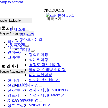
Skip to content
PRODUCTS
제품소개
oggle Navigation
제품소개
회사소개
Toggle Navigation
회사소개
찾아오시는길
회사소개
제품소개
제품소개
현미경
견적문의
광학현미경
고객센터
실체현미경
청정도 검사현미경
시편 연마기
레이저 스캐닝 현미경
Toggle Navigation
디지털현미경
반도체검사현미경
현미경
산업내시경
산업내시경
전자내시경(EVIDENT)
전자현미경
직선내시경(Hawkeye)
경도기
전자현미경
X-RAY 검사장비
SNE-ALPHA
성분 분석기