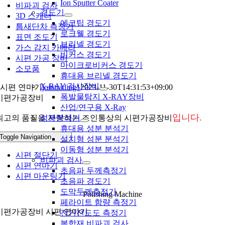
Ion Sputter Coater
비파괴 검사
경도기
3D 스캐너
에코팁 경도기
틈새단차 측정기
로크웰 경도기
표면 조도기
브리넬 경도기
가스 감지 카메라
비커스 경도기
시편 가공 장비
마이크로비커스 경도기
소모품
휴대용 브리넬 경도기
X-RAY 검사장비
시편 연마기
jointrading1
2023-11-30T14:31:53+09:00
폭발물탐지 X-RAY장비
시편가공장비
산업/연구용 X-Ray
입니다.
최고의 품질을 자랑하는 조인통상의 시편가공장비
성분분석기
휴대용 성분 분석기
Toggle Navigation
설치형 성분 분석기
이동형 성분 분석기
시편 절단기
비파괴 검사
시편 연마기
초음파 두께측정기
시편 마운팅기
초음파 경도기
도막두께측정기
Polishing Machine
페라이트 함량 측정기
시편가공장비 시편 연마기
전기전도도 측정기
복합재 비파괴 검사