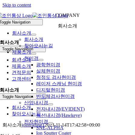
Skip to content
COMPANY
Toggle Navigation
회사소개
회사소개
회사소개
회사소개
찾아오시는길
Toggle Navigation
제품소개
현미경
회사소개
광학현미경
제품소개
실체현미경
견적문의
청정도 검사현미경
고객센터
레이저 스캐닝 현미경
회사소개
디지털현미경
반도체검사현미경
Toggle Navigation
산업내시경
회사소개
전자내시경(EVIDENT)
찾아오시는길
직선내시경(Hawkeye)
전자현미경
회사소개
jointrading1
2023-11-14T17:42:58+09:00
SNE-ALPHA
Ion Sputter Coater