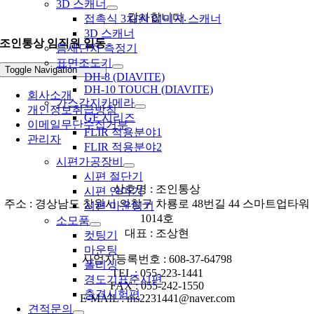
3D 스캐너
감사합니다.
접촉식 3차원 이미지 스캐너
3D 스캐너
조인통상 임직원 일동
틈새단차 측정기
표면조도기
Toggle Navigation
DH-8 (DIAVITE)
DH-10 TOUCH (DIAVITE)
회사소개
가스감지카메라
개인정보취급방침
GF 시리즈
이메일무단수집거부
FLIR 적용분야1
관리자
FLIR 적용분야2
시편가공장비
시편 절단기
상호명 : 조인통상
시편 연마기
주소 : 경상남도 창원시 의창구 차룡로 48번길 44 스마트업타워
시편 마운팅기
1014호
소모품
대표 : 조상현
컷팅기
마운팅
사업자등록번호 : 608-37-64798
폴리싱
TEL : 055-223-1441
경도기표준시편
FAX : 055-242-1550
충격시험편
E-MAIL : ms2231441@naver.com
견적문의