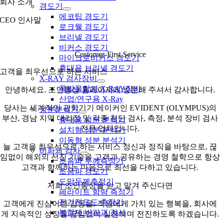
회사 소개
경도기
에코팁 경도기
CEO 인사말
로크웰 경도기
브리넬 경도기
비커스 경도기
Customer-First Service
마이크로비커스 경도기
휴대용 브리넬 경도기
고객을 최우선으로 하는 서비스
X-RAY 검사장비
폭발물탐지 X-RAY장비
안녕하세요. 조인통상 홈페이지에 방문해 주셔서 감사합니다.
산업/연구용 X-Ray
당사는 세계적인 광학기기 메이커인 EVIDENT (OLYMPUS)의
성분분석기
부산, 경남 지역 대리점 및 각종 첨단 검사, 측정, 분석 장비 검사
휴대용 성분 분석기
전문 업체입니다.
설치형 성분 분석기
이동형 성분 분석기
늘 고객을 최우선으로 하는 서비스 정신과 정직을 바탕으로, 끊
비파괴 검사
임없이 해외의 선진 기술을 고객과 공유하는 경영 철학으로 항상
초음파 두께측정기
고객과 함께하는 마음으로 최선을 다하고 있습니다.
초음파 경도기
도막두께측정기
저희 조인통상을 믿고 맡겨 주신다면
페라이트 함량 측정기
전기전도도 측정기
고객에게 진심어린 감동을, 직원에게 가치 있는 행복을, 회사에
복합재 비파괴 검사
게 지속적인 성장을 끊임없이 실천하며 전진하도록 하겠습니다.