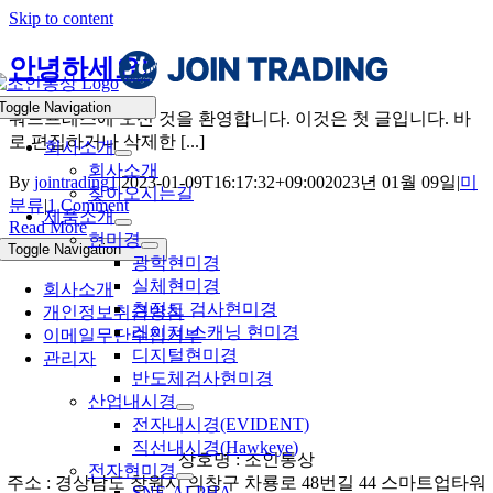
Skip to content
안녕하세요!
Toggle Navigation
워드프레스에 오신 것을 환영합니다. 이것은 첫 글입니다. 바
로 편집하거나 삭제한 [...]
회사소개
회사소개
By
jointrading1
|
2023-01-09T16:17:32+09:00
2023년 01월 09일
|
미
찾아오시는길
분류
|
1 Comment
제품소개
Read More
현미경
Toggle Navigation
광학현미경
실체현미경
회사소개
청정도 검사현미경
개인정보취급방침
레이저 스캐닝 현미경
이메일무단수집거부
디지털현미경
관리자
반도체검사현미경
산업내시경
전자내시경(EVIDENT)
직선내시경(Hawkeye)
상호명 : 조인통상
전자현미경
주소 : 경상남도 창원시 의창구 차룡로 48번길 44 스마트업타워
SNE-ALPHA