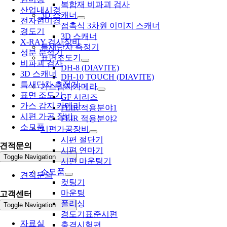
복합재 비파괴 검사
산업내시경
3D 스캐너
전자현미경
접촉식 3차원 이미지 스캐너
경도기
3D 스캐너
X-RAY 검사장비
틈새단차 측정기
성분 분석기
표면조도기
비파괴 검사
DH-8 (DIAVITE)
3D 스캐너
DH-10 TOUCH (DIAVITE)
틈새단차 측정기
가스감지카메라
표면 조도기
GF 시리즈
가스 감지 카메라
FLIR 적용분야1
시편 가공 장비
FLIR 적용분야2
소모품
시편가공장비
시편 절단기
견적문의
시편 연마기
Toggle Navigation
시편 마운팅기
소모품
견적문의
컷팅기
마운팅
고객센터
폴리싱
Toggle Navigation
경도기표준시편
자료실
충격시험편