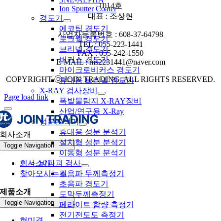
1014호
Ion Sputter Coater
대표 : 조상현
경도기
에코팁 경도기
사업자등록번호 : 608-37-64798
로크웰 경도기
TEL : 055-223-1441
브리넬 경도기
FAX : 055-242-1550
비커스 경도기
E-MAIL : ms2231441@naver.com
마이크로비커스 경도기
COPYRIGHT ⓒ JOIN TRADING. ALL RIGHTS RESERVED.
휴대용 브리넬 경도기
X-RAY 검사장비
Page load link
폭발물탐지 X-RAY장비
산업/연구용 X-Ray
성분분석기
휴대용 성분 분석기
회사소개
설치형 성분 분석기
Toggle Navigation
이동형 성분 분석기
회사소개
비파괴 검사
찾아오시는길
초음파 두께측정기
초음파 경도기
제품소개
도막두께측정기
Toggle Navigation
페라이트 함량 측정기
전기전도도 측정기
현미경